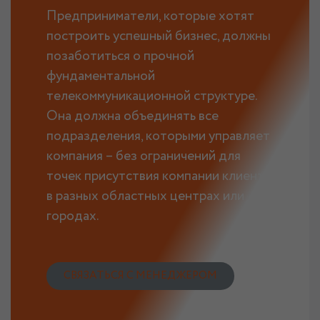
Предприниматели, которые хотят
построить успешный бизнес, должны
позаботиться о прочной
фундаментальной
телекоммуникационной структуре.
Она должна объединять все
подразделения, которыми управляет
компания – без ограничений для
точек присутствия компании клиента
в разных областных центрах или
городах.
СВЯЗАТЬСЯ С МЕНЕДЖЕРОМ