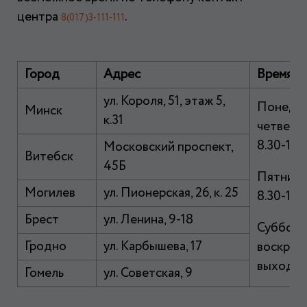
центра
.
8(017)3-111-111
Город
Адрес
Время
ул. Короля, 51, этаж 5,
Понедел
Минск
к.31
четверг:
8.30-17.
Московский проспект,
Витебск
45Б
Пятница
Могилев
ул. Пионерская, 26, к. 25
8.30-16.1
Брест
ул. Ленина, 9-18
Суббота
Гродно
ул. Карбышева, 17
воскрес
выходны
Гомель
ул. Советская, 9