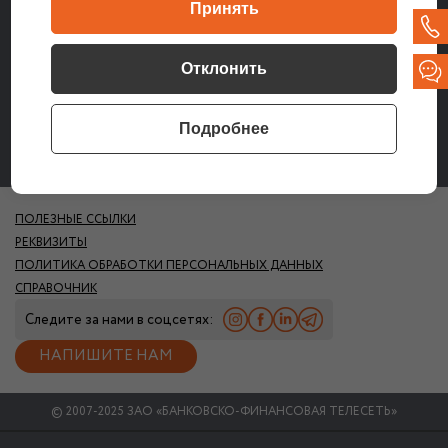
Принять
обработку и хранение указанных мной в данной форме
персональных данных. Ознакомлен с
Политикой об обработке
персональных данных
, действующей у ЗАО «Банковско-
финансовая телесеть
Отклонить
Подробнее
ПОЛЕЗНЫЕ ССЫЛКИ
РЕКВИЗИТЫ
ПОЛИТИКА ОБРАБОТКИ ПЕРСОНАЛЬНЫХ ДАННЫХ
СПРАВОЧНИК
Следите за нами в соцсетях:
НАПИШИТЕ НАМ
© 2007-2025 ЗАО «БАНКОВСКО-ФИНАНСОВАЯ ТЕЛЕСЕТЬ»