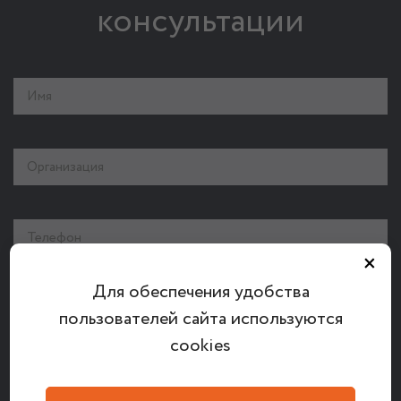
консультации
×
Для обеспечения удобства
пользователей сайта используются
cookies
Согласен (-на) получать информационные письма от ЗАО
Банковско-финансовая телесеть на указанный в форме e-mail
Даю согласие ЗАО «Банковско-финансовая телесеть» на