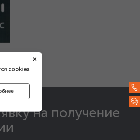
×
ения
ся cookies
обнее
аявку на получение
ии