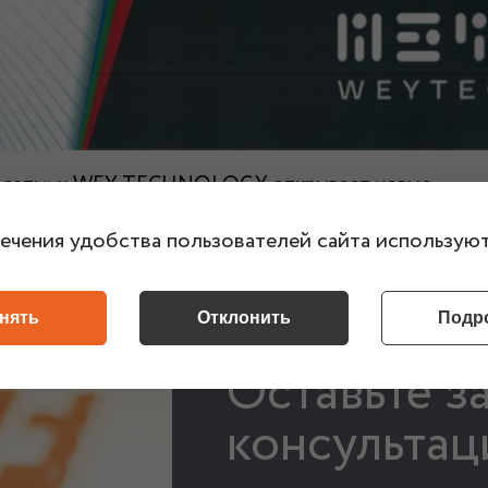
лесеть» и WEY TECHNOLOGY открывает новые
иобретать комплексные телекоммуникационные реш
ечения удобства пользователей сайта используют
нять
Отклонить
Подр
Оставьте з
консультац