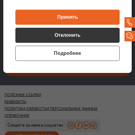
Согласен (-на) получать информационные письма от ЗАО
Принять
Банковско-финансовая телесеть на указанный в форме e-mail
Даю согласие ЗАО «Банковско-финансовая телесеть» на
обработку и хранение указанных мной в данной форме
Отклонить
персональных данных. Ознакомлен с
Политикой об обработке
персональных данных
, действующей у ЗАО «Банковско-
финансовая телесеть
Подробнее
ПОЛЕЗНЫЕ ССЫЛКИ
РЕКВИЗИТЫ
ПОЛИТИКА ОБРАБОТКИ ПЕРСОНАЛЬНЫХ ДАННЫХ
СПРАВОЧНИК
Следите за нами в соцсетях: