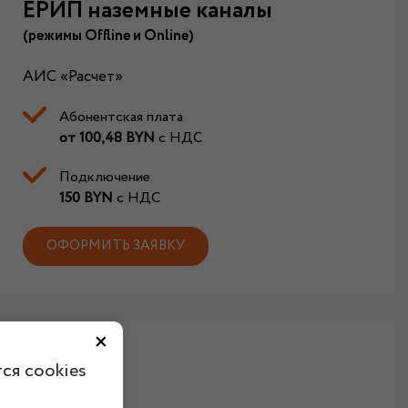
ЕРИП наземные каналы
(
режимы Offline и Online
)
АИС «Расчет»
Абонентская плата
от 100,48 BYN
с НДС
Подключение
150 BYN
с НДС
ОФОРМИТЬ ЗАЯВКУ
×
ся cookies