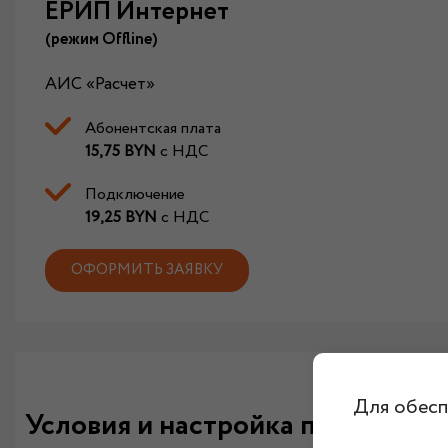
ЕРИП Интернет
(режим
Offline)
АИС «Расчет»
Абонентская плата
15,75 BYN
с НДС
Подключение
19,25 BYN
с НДС
ОФОРМИТЬ ЗАЯВКУ
Для обесп
Условия и настройка подключе