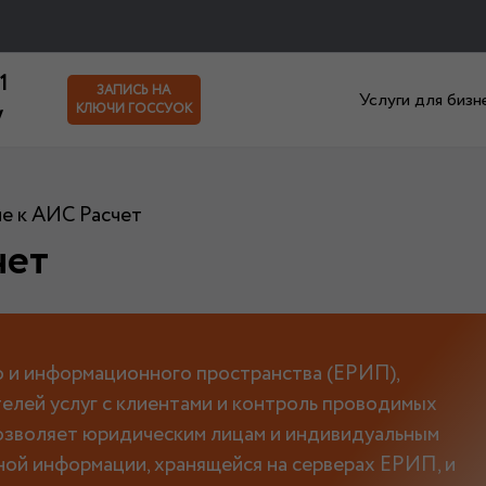
1
ЗАПИСЬ НА
Услуги для бизн
y
КЛЮЧИ ГОССУОК
е к АИС Расчет
чет
о и информационного пространства (ЕРИП),
лей услуг с клиентами и контроль проводимых
озволяет юридическим лицам и индивидуальным
ной информации, хранящейся на серверах ЕРИП, и