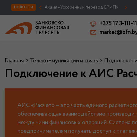
Акция «Ускоренный перевод ЕРИП»
НОВОСТИ
+375 17 3-111-11
БАНКОВСКО-
ФИНАНСОВАЯ
market@bfn.b
ТЕЛЕСЕТЬ
Главная
>
Телекоммуникации и связь
>
Подключени
Подключение к АИС Рас
АИС «Расчет» – это часть единого расчетног
обеспечивающая взаимодействие производите
между ними финансовых операций. Система п
предпринимателям получать доступ к платеж