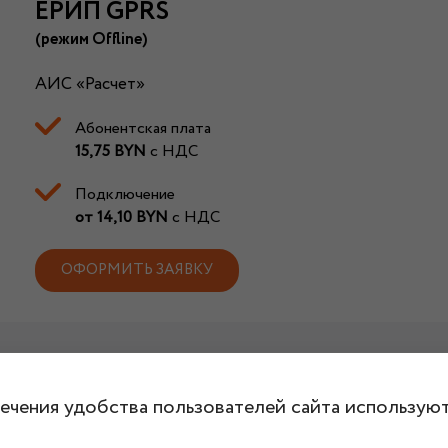
ЕРИП GPRS
(режим
Offline)
АИС «Расчет»
Абонентская плата
15,75 BYN
с НДС
Подключение
от 14,10 BYN
с НДС
ОФОРМИТЬ ЗАЯВКУ
ечения удобства пользователей сайта используют
ния к ЕРИП