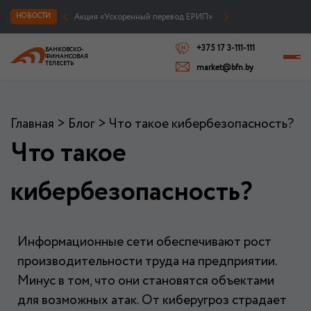
БФТ – призер TOP BRAND 2026 в номинации «Провайдер услуг информационной безопасности № 1»
НОВОСТИ
+375 17 3-111-111
Акция «Ускоренный перевод ЕРИП»
БАНКОВСКО-
ФИНАНСОВАЯ
ТЕЛЕСЕТЬ
market@bfn.by
Главная
>
Блог
>
Что такое кибербезопасность?
Что такое
кибербезопасность?
Информационные сети обеспечивают рост
производительности труда на предприятии.
Минус в том, что они становятся объектами
для возможных атак. От киберугроз страдает