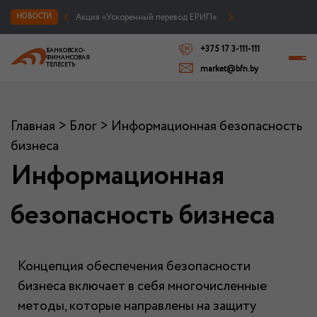
БФТ – призер TOP BRAND 2026 в номинации «Провайдер услуг информационной безопасности № 1»
НОВОСТИ
Акция «Ускоренный перевод ЕРИП»
+375 17 3-111-111
БАНКОВСКО-
ФИНАНСОВАЯ
ТЕЛЕСЕТЬ
market@bfn.by
Главная
>
Блог
>
Информационная безопасность
бизнеса
Информационная
безопасность бизнеса
Концепция обеспечения безопасности
бизнеса включает в себя многочисленные
методы, которые направлены на защиту