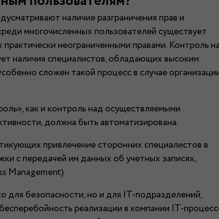
нным пользователям?
усматривают наличие разграничения прав и
 среди многочисленных пользователей существует
 практически неограниченными правами. Контроль н
ует наличия специалистов, обладающих высоким
Особенно сложен такой процесс в случае организаци
роль», как и контроль над осуществляемыми
тивности, должна быть автоматизирована.
тикующих привлечение сторонних специалистов в
ки с передачей им данных об учетных записях,
ss Management)
 для безопасности, но и для IT-подразделений,
бесперебойность реализации в компании IT-процесс