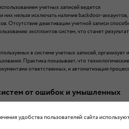
использованием учетных записей ведется
и них нельзя исключать наличие backdoor-аккаунтов,
ов. Отсутствие деактивации учетной записи способ
ользованию эксплоитов систем, что станет результа
ользуемых в системе учетных записей, организует 
зования. Практика показывает, что технологически
документами ответственных, и автоматизация процес
истем от ошибок и умышленных
ок. С целью свести к минимуму негативные последст
ечения удобства пользователей сайта используют
й с возможностями дополнительной тонкой настро