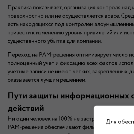
Практика показывает, организация контроля над 
поверхностно или не осуществляется вовсе. Сред
есть находящихся под контролем злоумышленник
привести к изменению уровня привилегий или исп
существенного убытка для компании.
Переход на PAM-решения оптимизирует число исп
полноценный учет и фиксацию всех фактов исполь
учетные записи не имеют четких, закрепленных 
оказывается лучшим решением.
Пути защиты информационных с
действий
Ни один человек на 100% не застрахован от ошиб
Для обесп
PAM-решения обеспечивают фильтрацию действи