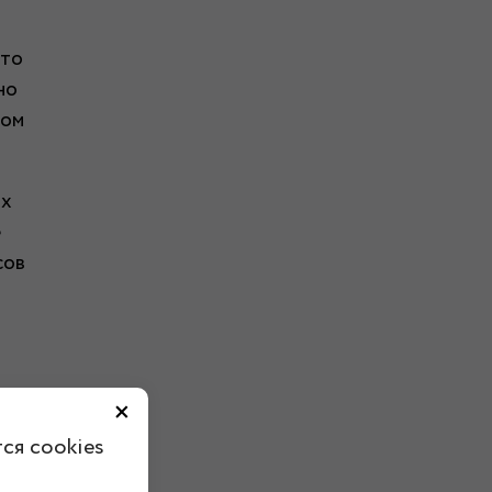
 то
но
том
их
е
сов
×
вия
ся cookies
йки