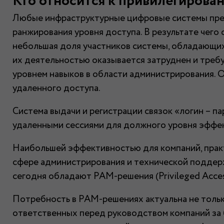
Кто относится к привилегирова
Любые инфраструктурные цифровые системы пред
ранжирования уровня доступа. В результате чего
небольшая доля участников системы, обладающих
их деятельностью оказывается затруднен и треб
уровнем навыков в области администрирования. 
удаленного доступа.
Система выдачи и регистрации связок «логин – па
удаленными сессиями для должного уровня эффек
Наибольшей эффективностью для компаний, прак
сфере администрирования и технической поддерж
сегодня обладают PAM-решения (Privileged Acce
Потребность в PAM-решениях актуальна не только
ответственных перед руководством компаний за 