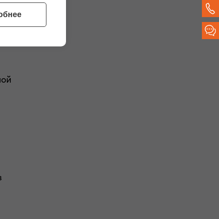
обнее
ной
в