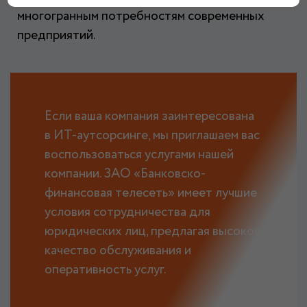
многогранным потребностям современных
предприятий.
Если ваша компания заинтересована
в ИТ-аутсорсинге, мы приглашаем вас
воспользоваться услугами нашей
компании. ЗАО «Банковско-
финансовая телесеть» имеет лучшие
условия сотрудничества для
юридических лиц, предлагая высокое
качество обслуживания и
оперативность услуг.